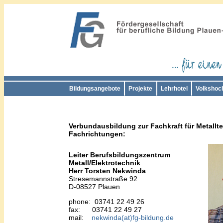
Bildungsangebote
Projekte
Lehrhotel
Volkshoc
Verbundausbildung zur Fachkraft für Metallt
Fachrichtungen:
Leiter Berufsbildungszentrum
Metall/Elektrotechnik
Herr Torsten Nekwinda
Stresemannstraße 92
D-08527 Plauen
phone: 03741 22 49 26
fax: 03741 22 49 27
mail:
nekwinda(at)fg-bildung.de