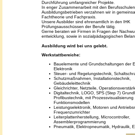
Durchführung umfangreicher Projekte.
In enger Zusammenarbeit mit den Berufsschule
Ausbildungsbetrieben verzahnen wir in gemeins
Fachtheorie und Fachpraxis.
Unsere Ausbilder sind ehrenamtlich in den IHK
Prüfungsausschüssen der Berufe tätig.
Gerne beraten wir Firmen in Fragen der Nachwu
entwicklung, sowie in sozialpädagogischen Bela
Ausbildung wird bei uns gelebt.
Werkstattbereiche:
Bauelemente und Grundschaltungen der El
Elektronik
Steuer- und Regelungstechnik, Schaltsch
Schutzmaßnahmen, Installationstechnik,
Gebäudeleittechnik
Gleichrichter, Netzteile, Operationsverstärk
Digitaltechnik, LOGO, SPS (Step 7) Grund
Profibustechnik, mit Prozessvisualisierung
Funktionsmodellen
Leistungselektronik, Motoren und Antrieb
Frequenzumrichter
Leiterplattenherstellung, Microcontroller,
Assemblerprogrammierung
Pneumatik, Elektropneumatik, Hydraulik, E